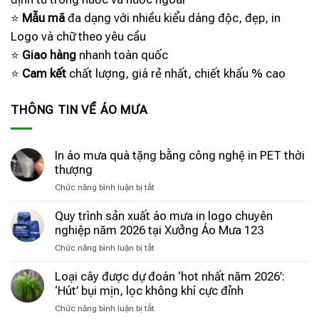
⭐
Mẫu mã
đa dạng với nhiều kiểu dáng độc, đẹp, in
Logo và chữ theo yêu cầu
⭐
Giao hàng
nhanh toàn quốc
⭐
Cam kết
chất lượng, giá rẻ nhất, chiết khấu % cao
THÔNG TIN VỀ ÁO MƯA
In áo mưa quà tặng bằng công nghệ in PET thời
thượng
ở
Chức năng bình luận bị tắt
In
áo
Quy trình sản xuất áo mưa in logo chuyên
mưa
nghiệp năm 2026 tại Xưởng Áo Mưa 123
quà
ở
Chức năng bình luận bị tắt
tặng
Quy
bằng
trình
Loại cây được dự đoán ‘hot nhất năm 2026’:
công
sản
‘Hút’ bụi mịn, lọc không khí cực đỉnh
nghệ
xuất
in
ở
Chức năng bình luận bị tắt
áo
PET