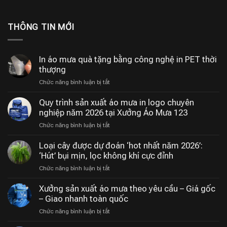
THÔNG TIN MỚI
In áo mưa quà tặng bằng công nghệ in PET thời
thượng
ở
Chức năng bình luận bị tắt
In
áo
Quy trình sản xuất áo mưa in logo chuyên
mưa
nghiệp năm 2026 tại Xưởng Áo Mưa 123
quà
ở
Chức năng bình luận bị tắt
tặng
Quy
bằng
trình
Loại cây được dự đoán ‘hot nhất năm 2026’:
công
sản
‘Hút’ bụi mịn, lọc không khí cực đỉnh
nghệ
xuất
in
ở
Chức năng bình luận bị tắt
áo
PET
Loại
mưa
thời
cây
Xưởng sản xuất áo mưa theo yêu cầu – Giá gốc
in
thượng
được
– Giao nhanh toàn quốc
logo
dự
chuyên
ở
Chức năng bình luận bị tắt
đoán
nghiệp
Xưởng
‘hot
năm