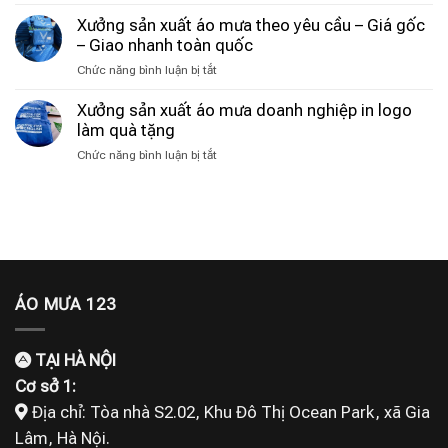
Loại
mưa
thời
cây
Xưởng sản xuất áo mưa theo yêu cầu – Giá gốc
in
thượng
được
– Giao nhanh toàn quốc
logo
dự
chuyên
ở
Chức năng bình luận bị tắt
đoán
nghiệp
Xưởng
‘hot
năm
sản
Xưởng sản xuất áo mưa doanh nghiệp in logo
nhất
2026
xuất
làm quà tặng
năm
tại
áo
2026’:
Xưởng
ở
Chức năng bình luận bị tắt
mưa
‘Hút’
Áo
Xưởng
theo
bụi
Mưa
sản
yêu
mịn,
123
xuất
cầu
lọc
áo
–
không
mưa
Giá
khí
doanh
gốc
cực
nghiệp
–
đỉnh
in
ÁO MƯA 123
Giao
logo
nhanh
làm
toàn
quà
quốc
TẠI HÀ NỘI
tặng
Cơ sở 1:
Địa chỉ:
Tòa nhà S2.02, Khu Đô Thị Ocean Park, xã Gia
Lâm, Hà Nội
.