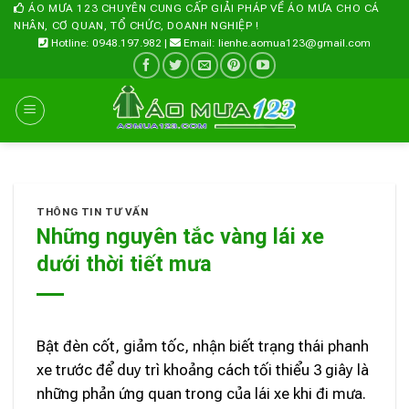
Skip
ÁO MƯA 123 CHUYÊN CUNG CẤP GIẢI PHÁP VỀ ÁO MƯA CHO CÁ
NHÂN, CƠ QUAN, TỔ CHỨC, DOANH NGHIỆP !
to
Hotline: 0948.197.982 |
Email: lienhe.aomua123@gmail.com
content
THÔNG TIN TƯ VẤN
Những nguyên tắc vàng lái xe
dưới thời tiết mưa
Bật đèn cốt, giảm tốc, nhận biết trạng thái phanh
xe trước để duy trì khoảng cách tối thiểu 3 giây là
những phản ứng quan trong của lái xe khi đi mưa.